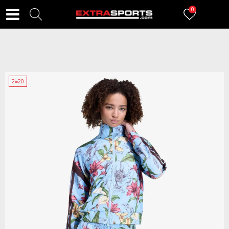
0
2=20