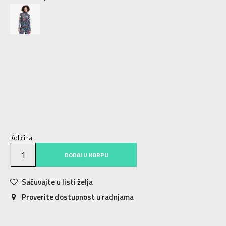
XS/S
XS/S
2XLS
2XLS
2XSS
2XSS
L/S
L/S
M/S
M/S
S/S
S/S
2XS
2XS
XS
XS
S
S
M
M
L
L
XL
XL
2XL
2XL
Količina:
DODAJ U KORPU
Sačuvajte u listi želja
Proverite dostupnost u radnjama