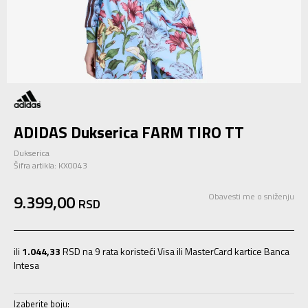
ADIDAS Dukserica FARM TIRO TT
Dukserica
Šifra artikla:
KX0043
9.399,00
Obavesti me o sniženju
RSD
ili
1.044,33
RSD na 9 rata koristeći Visa ili MasterCard kartice Banca
Intesa
Izaberite boju: