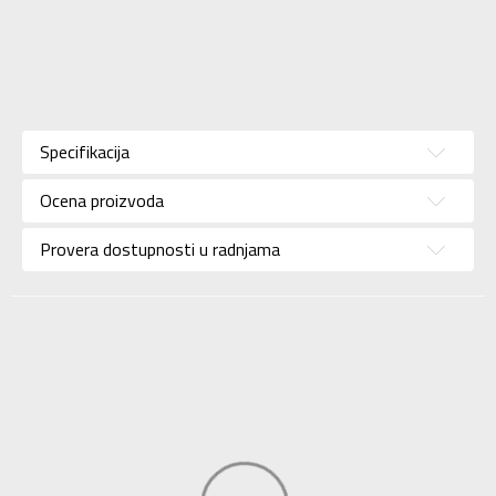
Karakteristika
Vrednost
Kategorija
Dukserica
Specifikacija
Pol
Za žene
Ocena proizvoda
Brend
ADIDAS
Uzrast
Za odrasle
Provera dostupnosti u radnjama
Namena
Lifestyle
Boja
Multicolor
Kolekcija
Performance
Uvoznik
ADIDAS SERBIA DOO
Dobavljač
ADIDAS SERBIA DOO