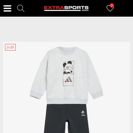
0
2=20