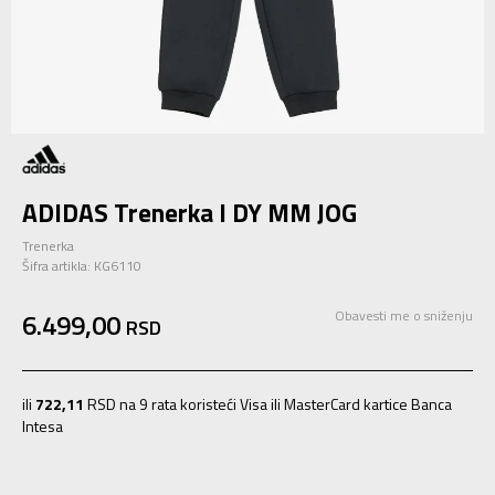
ADIDAS Trenerka I DY MM JOG
Trenerka
Šifra artikla:
KG6110
6.499,00
Obavesti me o sniženju
RSD
ili
722,11
RSD na 9 rata koristeći Visa ili MasterCard kartice Banca
Intesa