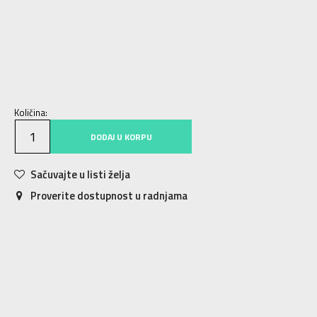
92
18-24m.
98
2-3g.
104
3-4g.
62
0-3m.
68
3-6m.
80
9-12m.
86
12-18m.
74
6-9m.
Količina:
DODAJ U KORPU
Sačuvajte u listi želja
Proverite dostupnost u radnjama
Karakteristika
Vrednost