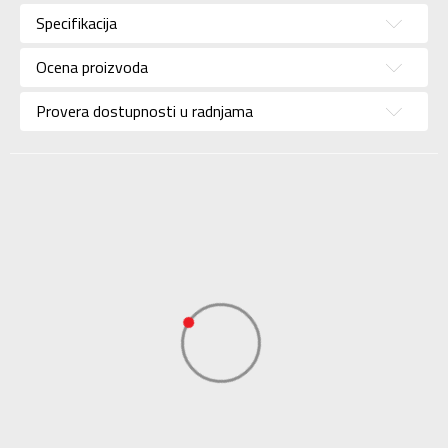
Kategorija
Trenerka
Specifikacija
Pol
Za dečake
Ocena proizvoda
Brend
ADIDAS
Uzrast
Bebe
Provera dostupnosti u radnjama
Namena
Lifestyle
Boja
Siva
Kolekcija
Performance
Uvoznik
ADIDAS SERBIA DOO
Dobavljač
ADIDAS SERBIA DOO