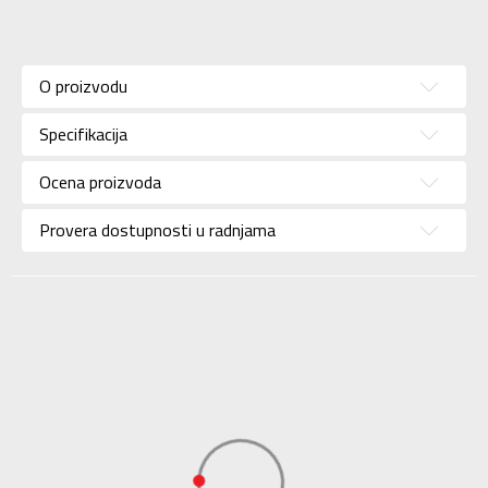
Karakteristika
Vrednost
Kategorija
Bra
O proizvodu
Pol
Za žene
Specifikacija
Brend
NIKE
Uzrast
Za odrasle
Ocena proizvoda
Namena
Trening
Provera dostupnosti u radnjama
Boja
Zelena
Uvoznik
Sport Time
Dobavljač
Sport Time