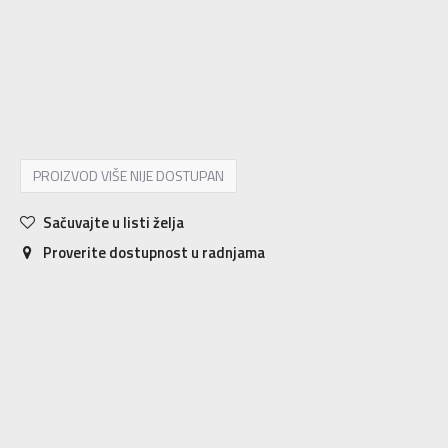
XS
XS
S
S
M
M
L
L
XL
XL
2XL
2XL
PROIZVOD VIŠE NIJE DOSTUPAN
Sačuvajte u listi želja
Proverite dostupnost u radnjama