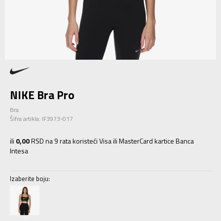
NIKE Bra Pro
Bra
Šifra artikla:
IF3973-017
ili
0,00
RSD na 9 rata koristeći Visa ili MasterCard kartice Banca
Intesa
Izaberite boju: