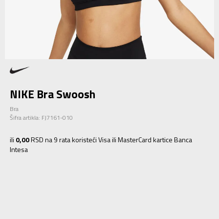
NIKE Bra Swoosh
Bra
Šifra artikla:
FJ7161-010
ili
0,00
RSD na 9 rata koristeći Visa ili MasterCard kartice Banca
Intesa
XS
7-8g.
S
9-10g.
M
11-12g.
L
12-13g.
XL
14-15g.