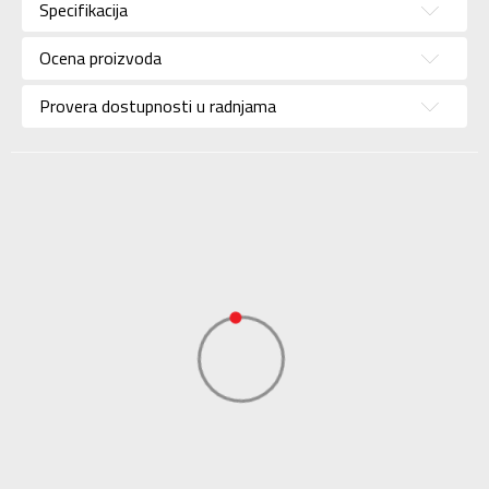
devojčice
Specifikacija
Brend
NIKE
Ocena proizvoda
Za
Uzrast
tinejdžere
Provera dostupnosti u radnjama
Namena
Lifestyle
Boja
Crna
Materijal/Tehnologija
Eco
Uvoznik
Sport Time
Dobavljač
Sport Time