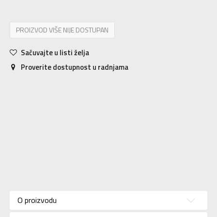
PROIZVOD VIŠE NIJE DOSTUPAN
Sačuvajte u listi želja
Proverite dostupnost u radnjama
Karakteristika
Vrednost
Kategorija
Bra
O proizvodu
Za
Pol