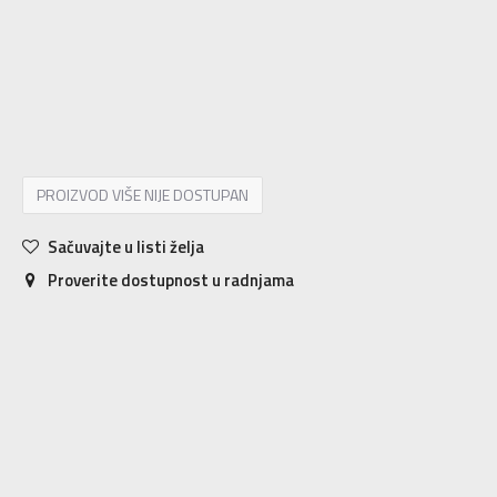
XS
7-8g.
S
9-10g.
M
11-12g.
L
12-13g.
XL
14-15g.
PROIZVOD VIŠE NIJE DOSTUPAN
Sačuvajte u listi želja
Proverite dostupnost u radnjama