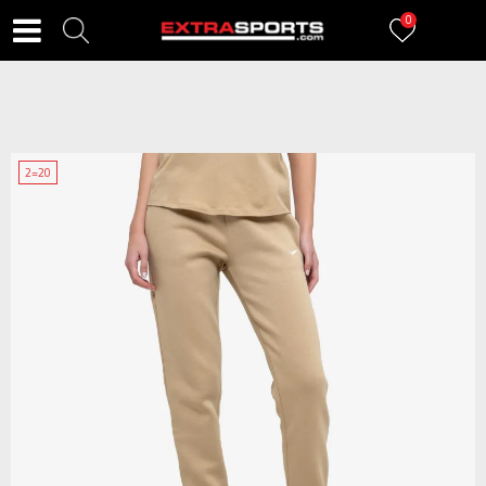
0
2=20