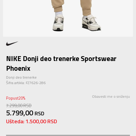
NIKE Donji deo trenerke Sportswear
Phoenix
Donji deo trenerke
Šifra artikla:
FZ7626-286
Obavesti me o sniženju
Popust
20
%
7.299,00
RSD
5.799,00
RSD
Ušteda:
1.500,00
RSD