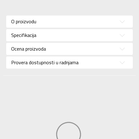
Karakteristika
Vrednost
Donji deo
Kategorija
O proizvodu
trenerke
Pol
Za žene
Specifikacija
Brend
NIKE
Ocena proizvoda
Uzrast
Za odrasle
Provera dostupnosti u radnjama
Namena
Lifestyle
Boja
Bež
Uvoznik
Sport Time
Dobavljač
Sport Time