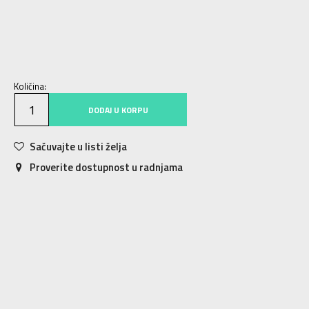
XS-T
XS
2XS
2XS
XS
XS
S
S
S-T
S-T
M
M
M-T
M-T
L
L
L-T
L-T
XL
XL
XL-T
XL-T
2XL
2XL
2XL-T
2XL
Količina:
DODAJ U KORPU
Sačuvajte u listi želja
Proverite dostupnost u radnjama