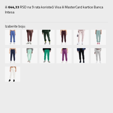
ili
644,33
RSD na 9 rata koristeći Visa ili MasterCard kartice Banca
Intesa
Izaberite boju:
2XL-S
2XL
L-S
L-S
M-S
M-S
S-S
S-S
XL-S
XL-S
XS-S
XS-S