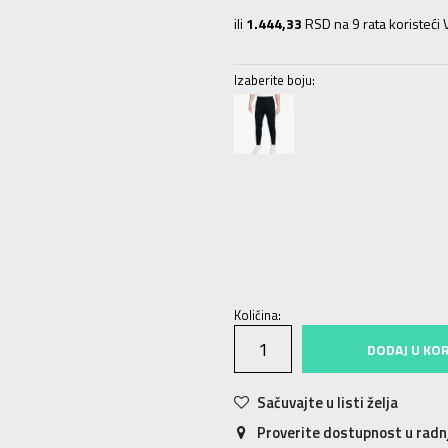
ili
1.444,33
RSD na 9 rata koristeći V
Izaberite boju:
XS
XS
S
S
M
M
L
L
XL
XL
Količina:
DODAJ U KO
Sačuvajte u listi želja
Proverite dostupnost u rad