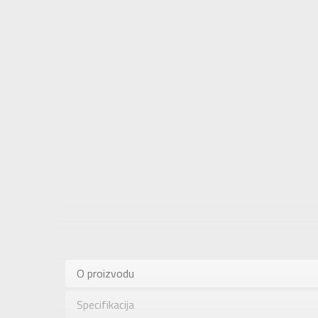
Karakteris
Kategorija
O proizvodu
Pol
Specifikacija
Brend