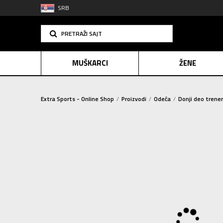
SRB
PRETRAŽI SAJT
MUŠKARCI
ŽENE
Extra Sports - Online Shop
Proizvodi
Odeća
Donji deo trene
PLAĆANJE NA R
SINDIK
2=20
E-POKLO