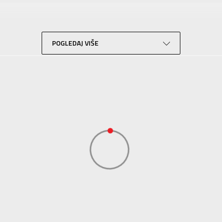
Za odrasle
Lifestyle
Bež
POGLEDAJ VIŠE
Sport Time
Sport Time