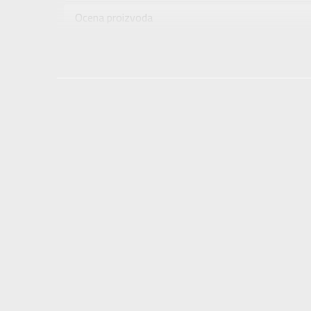
Uzrast
Ocena proizvoda
Namena
Provera dostupnosti u radnjama
Boja
Uvoznik
Dobavljač