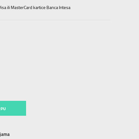
isa ili MasterCard kartice Banca Intesa
2XL
2XL
3XL
3XL
RPU
njama