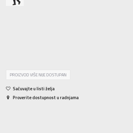
2XLT
2XL-T
LT
L-T
ST
S-T
XLT
XL-T
2XS
2XS
XS
XS
S
S
M
M
MT
M-T
L
L
XL
XL
2XL
2XL
PROIZVOD VIŠE NIJE DOSTUPAN
Sačuvajte u listi želja
Proverite dostupnost u radnjama