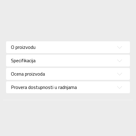
Karakteristika
Vrednost
Donji deo
Kategorija
O proizvodu
trenerke
Pol
Za žene
Specifikacija
Brend
ADIDAS
Ocena proizvoda
Uzrast
Za odrasle
Provera dostupnosti u radnjama
Namena
Trening
Boja
Ljubičasta
Kolekcija
Performance
Uvoznik
ADIDAS SERBIA DOO
Dobavljač
ADIDAS SERBIA DOO