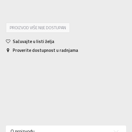
S
S
M
M
L
L
XL
XL
2XL
2XL
PROIZVOD VIŠE NIJE DOSTUPAN
Sačuvajte u listi želja
Proverite dostupnost u radnjama
Karakteristika
Vrednost
Donji deo
Kategorija
O proizvodu