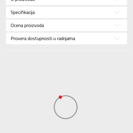
trenerke
Pol
Za muškarce
Specifikacija
Brend
NIKE
Ocena proizvoda
Uzrast
Za odrasle
Provera dostupnosti u radnjama
Namena
Košarka
Boja
Crna
Uvoznik
Sport Time
Dobavljač
Sport Time