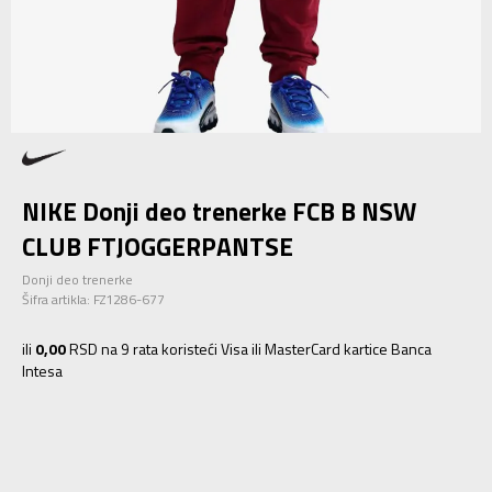
NIKE Donji deo trenerke FCB B NSW
CLUB FTJOGGERPANTSE
Donji deo trenerke
Šifra artikla:
FZ1286-677
ili
0,00
RSD na 9 rata koristeći Visa ili MasterCard kartice Banca
Intesa