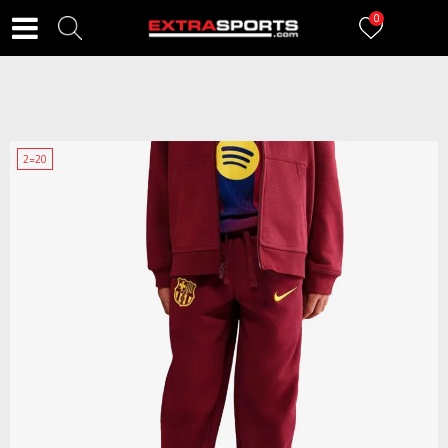
0
2=20