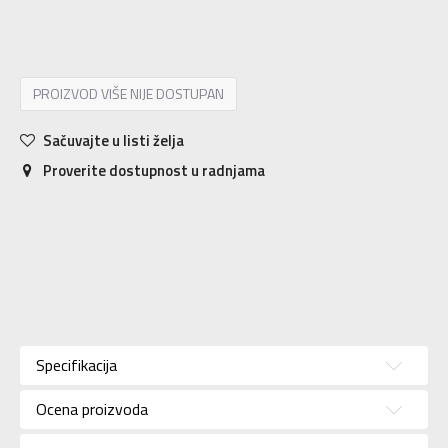
XS
7-8g.
S
9-10g.
M
11-12g.
L
12-13g.
XL
14-15g.
PROIZVOD VIŠE NIJE DOSTUPAN
Sačuvajte u listi želja
Proverite dostupnost u radnjama
Karakteristika
Vrednost
Donji deo
Kategorija
Specifikacija
trenerke
Pol
Za dečake
Ocena proizvoda
Brend
NIKE