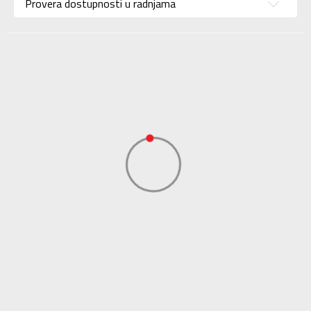
Provera dostupnosti u radnjama
Uzrast
Za tinejdžere
Namena
Fudbal
Boja
Crvena
Uvoznik
Sport Time
Dobavljač
Sport Time