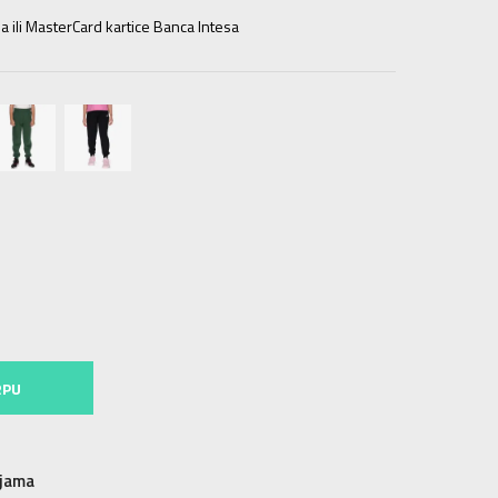
a ili MasterCard kartice Banca Intesa
13g.
XL
14-15g.
RPU
njama