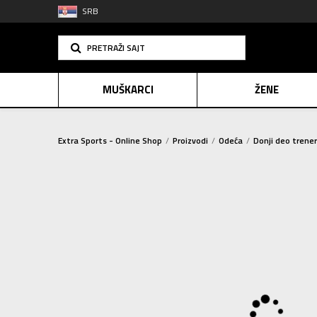
SRB
PRETRAŽI SAJT
MUŠKARCI
ŽENE
Extra Sports - Online Shop
Proizvodi
Odeća
Donji deo trene
PLAĆANJE NA R
SINDIK
2=20
E-POKLO