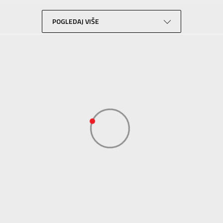
Za tinejdžere
POGLEDAJ VIŠE
Lifestyle
Zelena
Sport Time
Sport Time