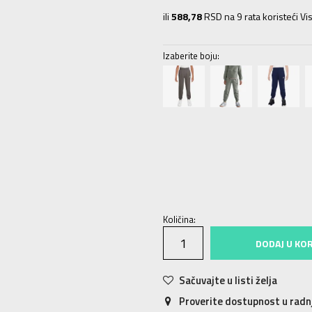
ili
588,78
RSD na 9 rata koristeći Vis
Izaberite boju:
XS
7-8g.
S
9-10g.
M
11-12g.
L
12-
Količina:
DODAJ U KO
Sačuvajte u listi želja
Proverite dostupnost u rad