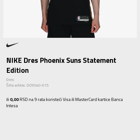
NIKE Dres Phoenix Suns Statement
Edition
Dres
Šifra artikla:
DO9540-015
ili
0,00
RSD na 9 rata koristeći Visa ili MasterCard kartice Banca
Intesa
XS
XS
S
S
M
M
L
L
XL
XL
2XL
2XL
3XL
3XL