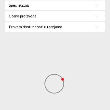
Pol
muškarce
Specifikacija
Brend
NIKE
Ocena proizvoda
Uzrast
Za odrasle
Provera dostupnosti u radnjama
Namena
Košarka
Boja
Crna
Materijal/Tehnologija
Eco
Uvoznik
Sport Time
Dobavljač
Sport Time