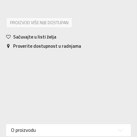
PROIZVOD VIŠE NIJE DOSTUPAN
Sačuvajte u listi želja
Proverite dostupnost u radnjama
Karakteristika
Vrednost
Kategorija
Dres
O proizvodu
Za