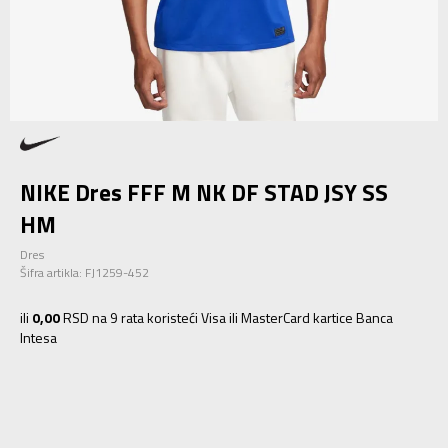
NIKE Dres FFF M NK DF STAD JSY SS
HM
Dres
Šifra artikla:
FJ1259-452
ili
0,00
RSD na 9 rata koristeći Visa ili MasterCard kartice Banca
Intesa