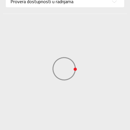
Provera dostupnosti u radnjama
Uzrast
Za odrasle
Namena
Fudbal
Boja
Plava
Materijal/Tehnologija
Eco
Uvoznik
Sport Time
Dobavljač
Sport Time