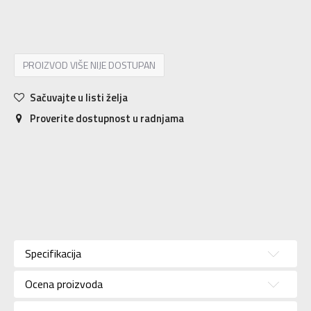
S
S
M
M
L
L
XL
XL
2XL
2XL
PROIZVOD VIŠE NIJE DOSTUPAN
Sačuvajte u listi želja
Proverite dostupnost u radnjama
Karakteristika
Vrednost
Kategorija
Dres
Specifikacija
Za
Pol
muškarce
Ocena proizvoda
Brend
NIKE