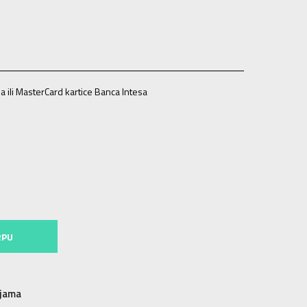
a ili MasterCard kartice Banca Intesa
L
RPU
njama