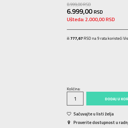
8.999,00
RSD
6.999,00
RSD
Ušteda:
2.000,00
RSD
ili
777,67
RSD na 9 rata koristeći Vis
S
S
M
M
L
L
XL
XL
2XL
2X
Količina:
DODAJ U KO
Sačuvajte u listi želja
Proverite dostupnost u rad