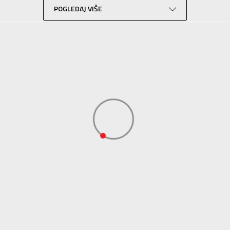
POGLEDAJ VIŠE
Košarka
Bela
Sport Time
Sport Time