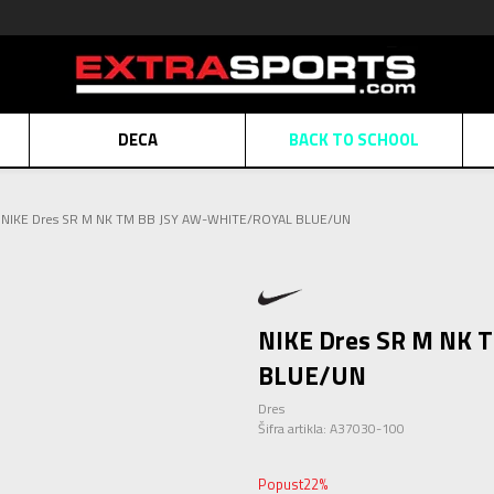
DECA
BACK TO SCHOOL
Obaveštenje o promeni naziva kompanije
Pogledaj više
NIKE Dres SR M NK TM BB JSY AW-WHITE/ROYAL BLUE/UN
POZOVITE NAS
011 422 1430
ATE
Kreditnim karticama BANCA INTESA platite na 9 mesečnih rata bez kamat
ALNA PRODAJA
kupovina putem administrativne zabrane do 12 rata.
Pogle
N KARTICA
Nekoliko klikova do savršenog poklona za vaše najdraže
Pogl
NIKE Dres SR M NK
BLUE/UN
Dres
Šifra artikla:
A37030-100
Popust
22
%