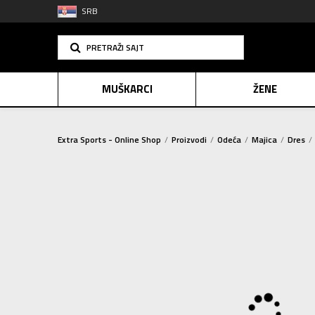
SRB
PRETRAŽI SAJT
MUŠKARCI
ŽENE
Extra Sports - Online Shop
Proizvodi
Odeća
Majica
Dres
PLAĆANJE NA R
SINDIK
2=20
E-POKLO