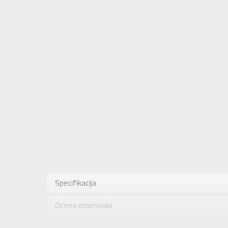
Karakteris
Kategorija
Specifikacija
Pol
Ocena proizvoda
Brend
Uzrast
Provera dostupnosti u radnjama