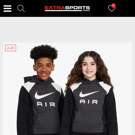
0
2=20