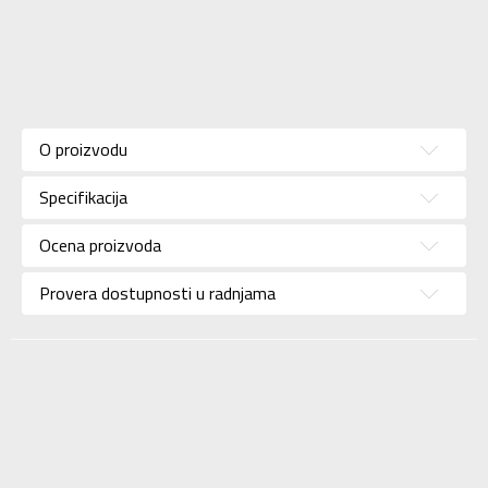
Karakteristika
Vrednost
Kategorija
Dukserica
O proizvodu
Pol
Za dečake
Specifikacija
Brend
NIKE
Uzrast
Za tinejdžere
Ocena proizvoda
Namena
Lifestyle
Provera dostupnosti u radnjama
Boja
Siva
Uvoznik
Sport Time
Dobavljač
Sport Time