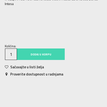
Intesa
XS
7-8g.
S
9-10g.
M
11-12g.
L
12-13g.
XL
14-15g.
Količina:
DODAJ U KORPU
Sačuvajte u listi želja
Proverite dostupnost u radnjama