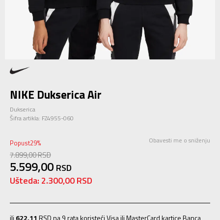
NIKE Dukserica Air
Dukserica
Šifra artikla:
FZ4955-060
Obavesti me o sniženju
Popust
29
%
7.899,00
RSD
5.599,00
RSD
Ušteda:
2.300,00
RSD
ili
622,11
RSD na 9 rata koristeći Visa ili MasterCard kartice Banca