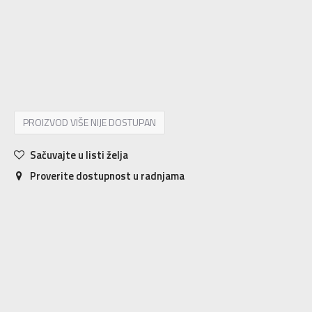
XS
7-8g.
S
9-10g.
M
11-12g.
L
12-13g.
XL
14-15g.
PROIZVOD VIŠE NIJE DOSTUPAN
Sačuvajte u listi želja
Proverite dostupnost u radnjama