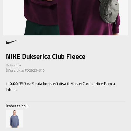
NIKE Dukserica Club Fleece
Dukserica
Šifra artikla:
FD2923-610
ili
0,00
RSD na 9 rata koristeći Visa ili MasterCard kartice Banca
Intesa
Izaberite boju: