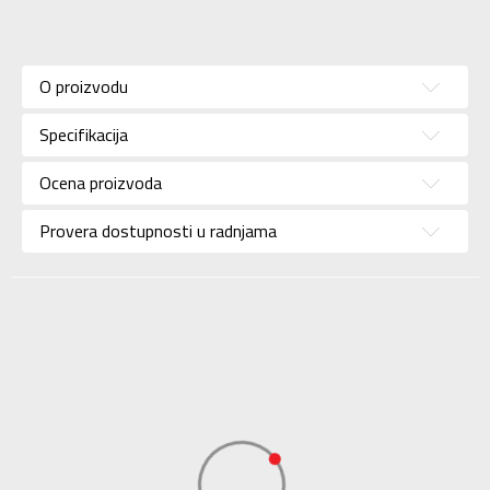
Karakteristika
Vrednost
Kategorija
Dukserica
O proizvodu
Pol
Unisex
Specifikacija
Brend
NIKE
Uzrast
Za tinejdžere
Ocena proizvoda
Namena
Lifestyle
Provera dostupnosti u radnjama
Boja
Bordo
Uvoznik
Sport Time
Dobavljač
Sport Time