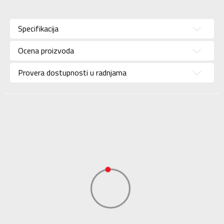
Karakteristika
Vrednost
Kategorija
Dukserica
Specifikacija
Pol
Za žene
Ocena proizvoda
Brend
NIKE
Uzrast
Za odrasle
Provera dostupnosti u radnjama
Namena
Lifestyle
Boja
Bordo
Uvoznik
Sport Time
Dobavljač
Sport Time