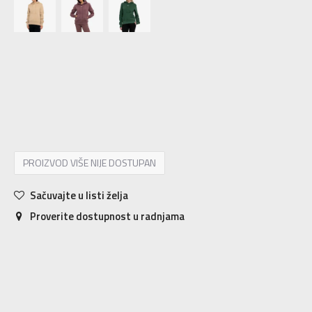
XS
XS
S
S
M
M
L
L
XL
XL
PROIZVOD VIŠE NIJE DOSTUPAN
Sačuvajte u listi želja
Proverite dostupnost u radnjama