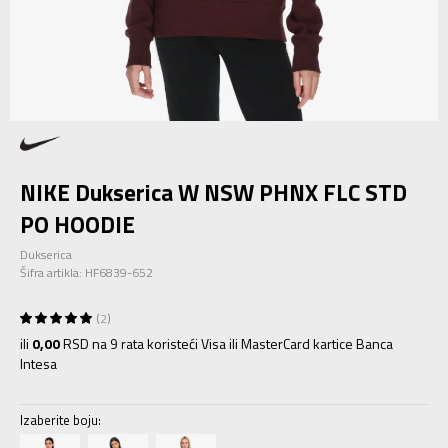
NIKE Dukserica W NSW PHNX FLC STD
PO HOODIE
Dukserica
Šifra artikla:
HF6839-652
2
ili
0,00
RSD na 9 rata koristeći Visa ili MasterCard kartice Banca
Intesa
Izaberite boju: