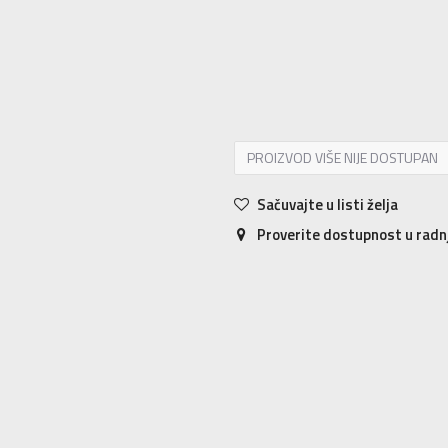
XS
7-8g.
S
9-10g.
M
11-12g.
L
12-
PROIZVOD VIŠE NIJE DOSTUPAN
Sačuvajte u listi želja
Proverite dostupnost u rad