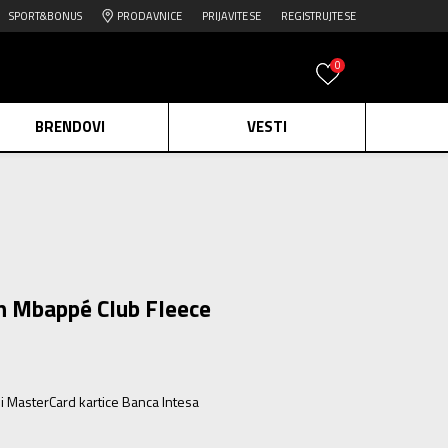
SPORT&BONUS
PRODAVNICE
PRIJAVITE SE
REGISTRUJTE SE
0
BRENDOVI
VESTI
e.
Pogledaj više
daj više
edaj više
n Mbappé Club Fleece
ili MasterCard kartice Banca Intesa