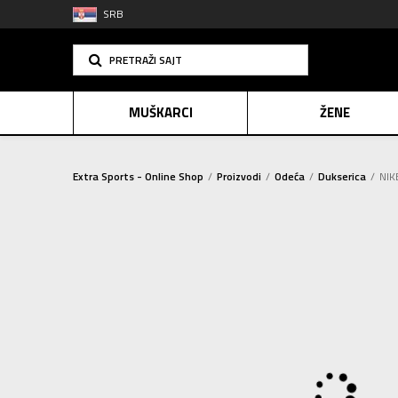
SRB
PRETRAŽI SAJT
MUŠKARCI
ŽENE
Extra Sports - Online Shop
Proizvodi
Odeća
Dukserica
NIK
PLAĆANJE NA R
SINDIK
E-POKLO