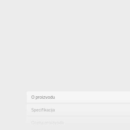
Karakteris
Kategorija
O proizvodu
Pol
Specifikacija
Brend
Uzrast
Ocena proizvoda