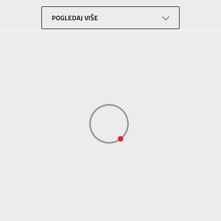
Fudbal
Bordo
POGLEDAJ VIŠE
Sport Time
Sport Time