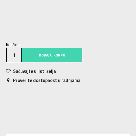
XS
XS
S
S
M
M
L
L
XL
XL
Količina:
DODAJ U KORPU
Sačuvajte u listi želja
Proverite dostupnost u radnjama
Karakteristika
Vrednost
Kategorija
Dukserica