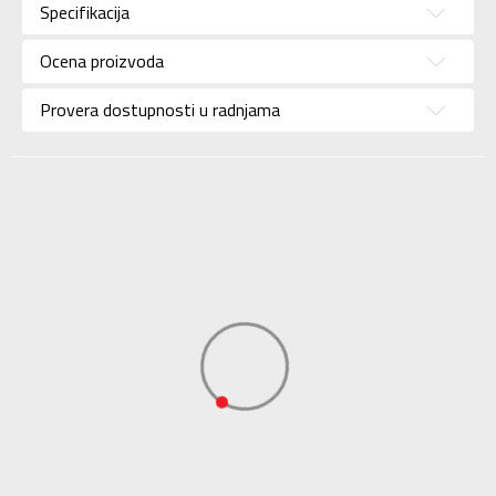
Specifikacija
Pol
Za žene
Ocena proizvoda
Brend
NIKE
Uzrast
Za odrasle
Provera dostupnosti u radnjama
Namena
Lifestyle
Boja
Siva
Uvoznik
Sport Time
Dobavljač
Sport Time