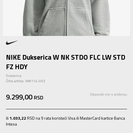
NIKE Dukserica W NK STDO FLC LW STD
FZ HDY
Dukserica
Šifra artikla:
IM8114-063
9.299,00
Obavesti me o sniženju
RSD
ili
1.033,22
RSD na 9 rata koristeći Visa ili MasterCard kartice Banca
Intesa