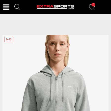
0
2=20