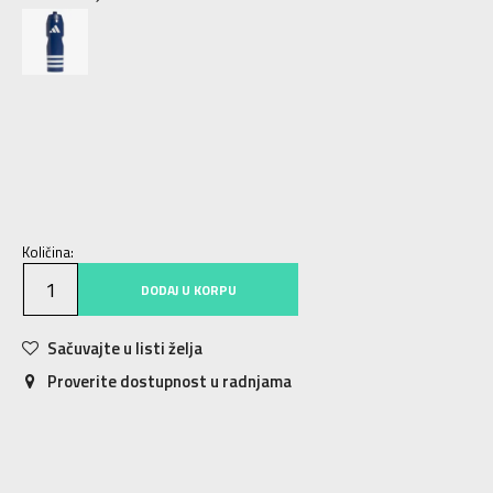
NS
Univ.
Količina:
DODAJ U KORPU
Sačuvajte u listi želja
Proverite dostupnost u radnjama