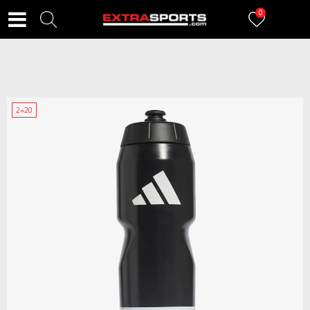
0
2=20