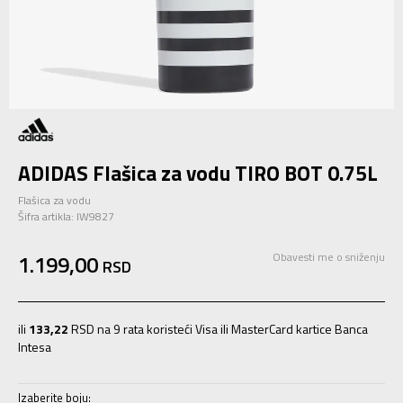
ADIDAS Flašica za vodu TIRO BOT 0.75L
Flašica za vodu
Šifra artikla:
IW9827
1.199,00
Obavesti me o sniženju
RSD
ili
133,22
RSD na 9 rata koristeći Visa ili MasterCard kartice Banca
Intesa
Izaberite boju: