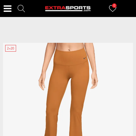
0
2=20