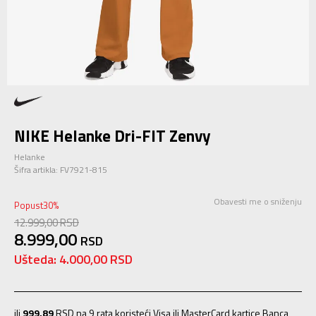
NIKE Helanke Dri-FIT Zenvy
Helanke
Šifra artikla:
FV7921-815
Obavesti me o sniženju
Popust
30
%
12.999,00
RSD
8.999,00
RSD
Ušteda:
4.000,00
RSD
ili
999,89
RSD na 9 rata koristeći Visa ili MasterCard kartice Banca