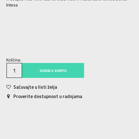
Intesa
XS
XS
S
S
M
M
L
L
XL
XL
Količina:
DODAJ U KORPU
Sačuvajte u listi želja
Proverite dostupnost u radnjama