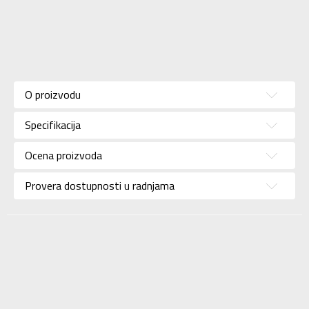
Karakteristika
Vrednost
Kategorija
Helanke
O proizvodu
Pol
Za žene
Specifikacija
Brend
NIKE
Uzrast
Za odrasle
Ocena proizvoda
Namena
Trening
Provera dostupnosti u radnjama
Boja
Braon
Materijal/Tehnologija
Eco
Uvoznik
Sport Time
Dobavljač
Sport Time