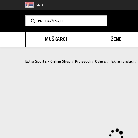
SRB
PRETRAŽI SAJT
MUŠKARCI
ŽENE
Extra Sports - Online Shop
Proizvodi
Odeća
Jakne i prsluci
PLAĆANJE NA R
SINDIK
E-POKLO