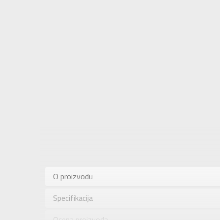
Karakteris
Kategorija
O proizvodu
Pol
Specifikacija
Brend
Uzrast
Ocena proizvoda