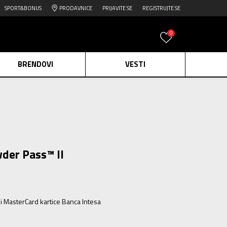
SPORT&BONUS
PRODAVNICE
PRIJAVITE SE
REGISTRUJTE SE
0
BRENDOVI
VESTI
e.
Pogledaj više
daj više
der Pass™ II
edaj više
ili MasterCard kartice Banca Intesa