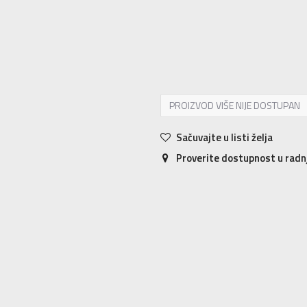
XS
XS
S
S
M
M
L
L
XL
XL
PROIZVOD VIŠE NIJE DOSTUPAN
Sačuvajte u listi želja
Proverite dostupnost u rad