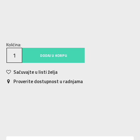
S
S
M
M
L
L
XL
XL
2XL
2XL
Količina:
DODAJ U KORPU
Sačuvajte u listi želja
Proverite dostupnost u radnjama
Karakteristika
Vrednost
Kategorija
Jakna