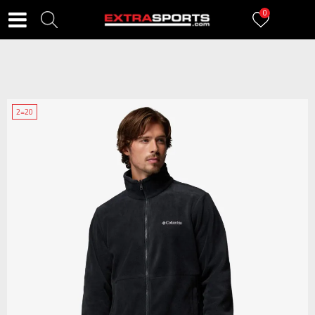
0
2=20