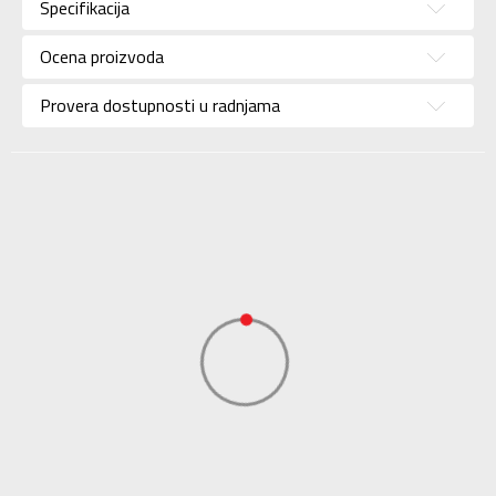
Specifikacija
Pol
Za muškarce
Ocena proizvoda
Brend
COLUMBIA
Uzrast
Za odrasle
Provera dostupnosti u radnjama
Namena
Outdoor
Boja
Crna
Uvoznik
Sport Vision
COLUMBIA BRANDS
Dobavljač
INTERNATIONAL Sarl