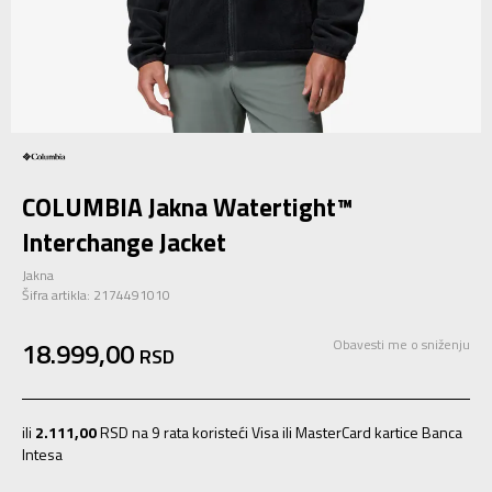
COLUMBIA Jakna Watertight™
Interchange Jacket
Jakna
Šifra artikla:
2174491010
18.999,00
Obavesti me o sniženju
RSD
ili
2.111,00
RSD na 9 rata koristeći Visa ili MasterCard kartice Banca
Intesa