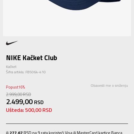
NIKE Kačket Club
Kačket
Šifra artikla:
FB5064-410
Obavesti me o sniženju
Popust
16
%
2.999,00
RSD
2.499,00
RSD
Ušteda:
500,00
RSD
ili
277,67
RSD na 9 rata koristeći Visa ili MasterCard kartice Banca