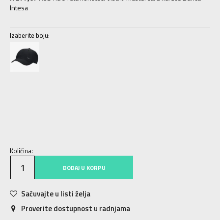
Intesa
Izaberite boju:
1SIZE
Univ.
Količina:
DODAJ U KORPU
Sačuvajte u listi želja
Proverite dostupnost u radnjama