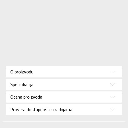
Karakteristika
Vrednost
Kategorija
Kačket
O proizvodu
Pol
Unisex
Specifikacija
Brend
NIKE
Za
Ocena proizvoda
Uzrast
tinejdžere
Provera dostupnosti u radnjama
Namena
Lifestyle
Boja
Teget