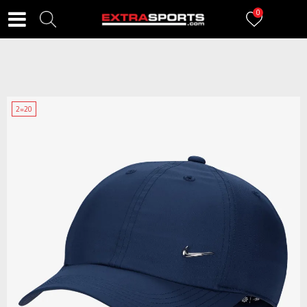
0
2=20