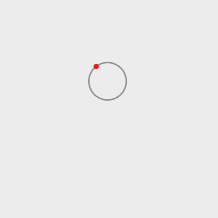
Materijal/Tehnologija
Eco
Uvoznik
Sport Time
Dobavljač
Sport Time