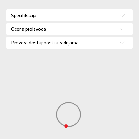
Karakteristika
Vrednost
Kategorija
Kopačke
Specifikacija
Pol
Deca
Ocena proizvoda
Brend
ADIDAS
Uzrast
Za decu
Provera dostupnosti u radnjama
Namena
Fudbal
Kolekcija
Performance
Uvoznik
ADIDAS SERBIA DOO
Dobavljač
ADIDAS SERBIA DOO