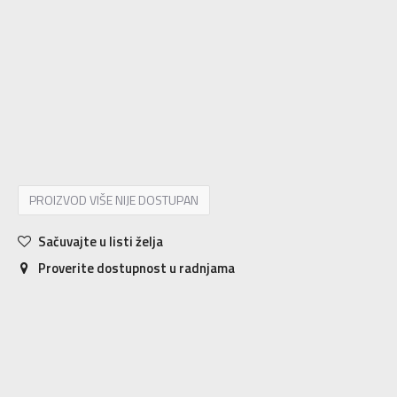
10K
28
16.5
10-K
28.5
17
11K
29
17.5
11-K
30
18
12K
30.5
18.5
12-K
31
19
13K
31.5
19.5
13-K
32
19.5
1
33
20
1-
33.5
20.5
2
34
21
2-
35
21.5
3
35.5
22
3-
36
4
36 2/3
4-
37 1/3
5
38
5-
38 2/3
PROIZVOD VIŠE NIJE DOSTUPAN
Sačuvajte u listi želja
Proverite dostupnost u radnjama