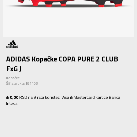
ADIDAS Kopačke COPA PURE 2 CLUB
FxG J
Kopačke
Šifra artikla:
IG1103
ili
0,00
RSD na 9 rata koristeći Visa ili MasterCard kartice Banca
Intesa