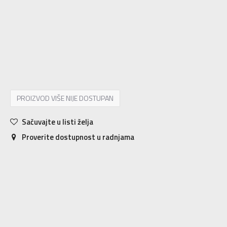
12-K
31
19
13K
31.5
19.5
13-K
32
19.5
1
33
20
1-
33.5
20.5
2
34
21
2-
35
21.5
3
35.5
22
3-
36
22.5
4
36 2/3
23
4-
37 1/3
23.5
5
38
24
5-
38 2/3
24.5
PROIZVOD VIŠE NIJE DOSTUPAN
Sačuvajte u listi želja
Proverite dostupnost u radnjama