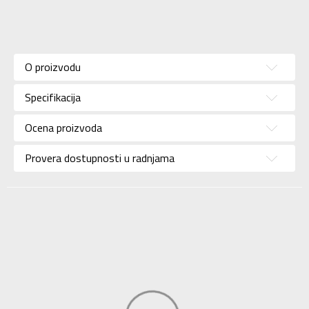
Karakteristika
Vrednost
Kategorija
Kopačke
O proizvodu
Pol
Deca
Specifikacija
Brend
ADIDAS
Uzrast
Za decu
Ocena proizvoda
Namena
Fudbal
Provera dostupnosti u radnjama
Boja
Crvena
Kolekcija
Performance
Uvoznik
ADIDAS SERBIA DOO
Dobavljač
ADIDAS SERBIA DOO