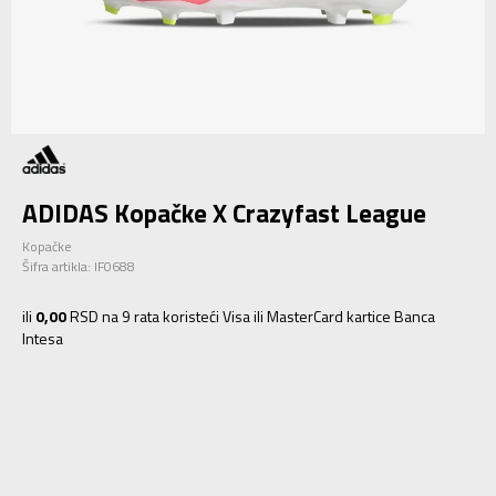
ADIDAS Kopačke X Crazyfast League
Kopačke
Šifra artikla:
IF0688
ili
0,00
RSD na 9 rata koristeći Visa ili MasterCard kartice Banca
Intesa
10K
28
16.5
10-K
28.5
17
11K
29
17.5
11-K
30
18
12K
30.5
18.5