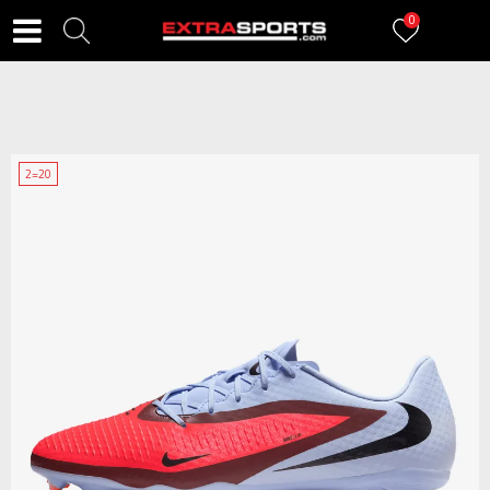
0
2=20