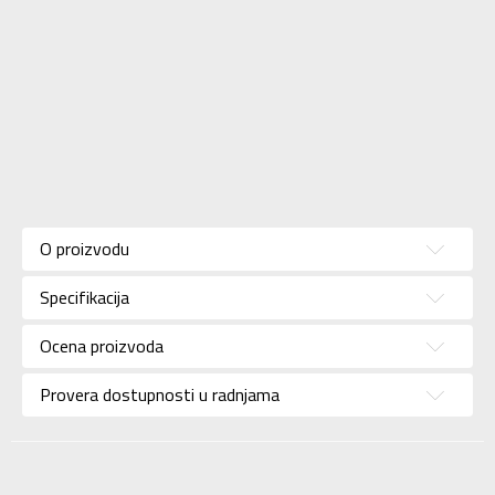
Karakteristika
Vrednost
Kategorija
Kopačke
O proizvodu
Pol
Za muškarce
Specifikacija
Brend
NIKE
Uzrast
Za odrasle
Ocena proizvoda
Namena
Fudbal
Provera dostupnosti u radnjama
Boja
Plava
Uvoznik
Sport Time
Dobavljač
Sport Time