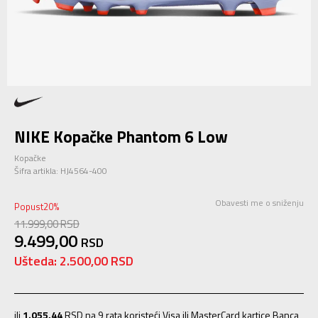
NIKE Kopačke Phantom 6 Low
Kopačke
Šifra artikla:
HJ4564-400
Obavesti me o sniženju
Popust
20
%
11.999,00
RSD
9.499,00
RSD
Ušteda:
2.500,00
RSD
ili
1.055,44
RSD na 9 rata koristeći Visa ili MasterCard kartice Banca