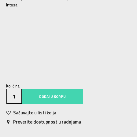
Intesa
6
38.5
24
6.5
39
24.5
7
40
25
7.5
40.5
25.5
8
41
26
8.5
42
26.5
9
42.5
27
9.5
43
27.5
10
44
28
10.5
44.5
28.5
11
45
29
11.5
45.5
29.5
12
46
30
12.5
47
30.5
Količina:
DODAJ U KORPU
Sačuvajte u listi želja
Proverite dostupnost u radnjama