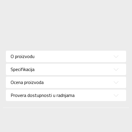
Karakteristika
Vrednost
Kategorija
Kopačke
O proizvodu
Pol
Deca
Specifikacija
Brend
ADIDAS
Uzrast
Za tinejdžere
Ocena proizvoda
Namena
Fudbal
Provera dostupnosti u radnjama
Boja
Bela
Kolekcija
Performance
Uvoznik
ADIDAS SERBIA DOO
Dobavljač
ADIDAS SERBIA DOO