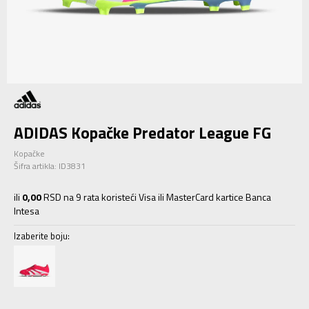
ADIDAS Kopačke Predator League FG
Kopačke
Šifra artikla:
ID3831
ili
0,00
RSD na 9 rata koristeći Visa ili MasterCard kartice Banca
Intesa
Izaberite boju: