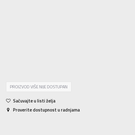
10K
28
16.5
10-K
28.5
17
11K
29
17.5
11-K
30
18
12K
30.5
18.5
12-K
31
19
13K
31.5
19.5
13-K
32
19.5
1
33
20
1-
33.5
20.5
2
34
21
2-
35
21.5
3
35.5
22
3-
36
22.5
4
36 2/3
23
4-
37 1/3
23.5
5
38
24
5-
38 2/3
24.5
PROIZVOD VIŠE NIJE DOSTUPAN
Sačuvajte u listi želja
Proverite dostupnost u radnjama