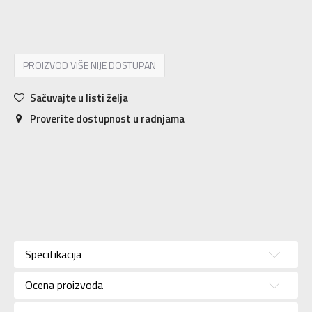
XS
7-8g.
S
9-10g.
M
11-12g.
L
12-13g.
XL
14-15g.
PROIZVOD VIŠE NIJE DOSTUPAN
Sačuvajte u listi želja
Proverite dostupnost u radnjama
Karakteristika
Vrednost
Majica dugih
Kategorija
Specifikacija
rukava
Pol
Za dečake
Ocena proizvoda
Brend
NIKE