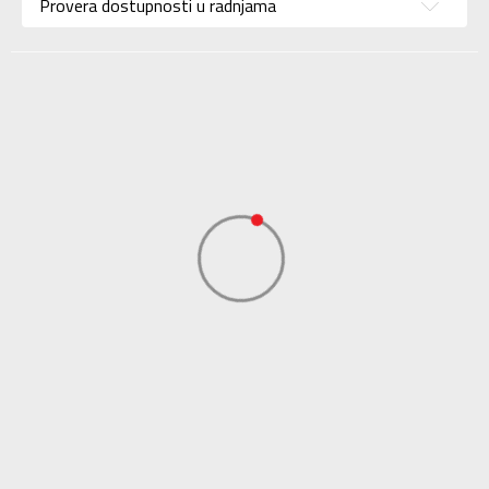
Provera dostupnosti u radnjama
Uzrast
Za tinejdžere
Namena
Lifestyle
Boja
Crna
Uvoznik
Sport Time
Dobavljač
Sport Time