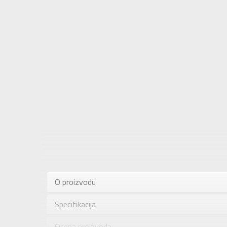
Karakteris
Kategorija
O proizvodu
Pol
Specifikacija
Brend
Uzrast
Ocena proizvoda