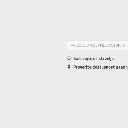
S
S
M
M
L
L
XL
XL
2XL
2X
PROIZVOD VIŠE NIJE DOSTUPAN
Sačuvajte u listi želja
Proverite dostupnost u rad