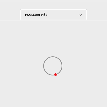
Fudbal
Plava
POGLEDAJ VIŠE
Tehnologija
Eco
Sport Time
Sport Time