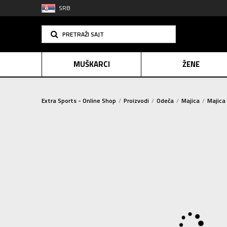
SRB
PRETRAŽI SAJT
MUŠKARCI
ŽENE
Extra Sports - Online Shop
Proizvodi
Odeća
Majica
Majica
PLAĆANJE NA R
SINDIK
E-POKLO