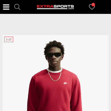
0
2=20