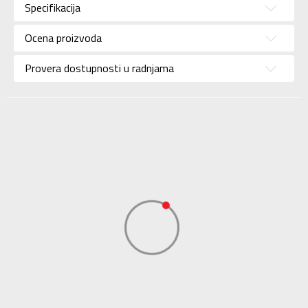
Specifikacija
Pol
Za muškarce
Ocena proizvoda
Brend
NIKE
Uzrast
Za odrasle
Provera dostupnosti u radnjama
Namena
Lifestyle
Boja
Crvena
Uvoznik
Sport Time
Dobavljač
Sport Time