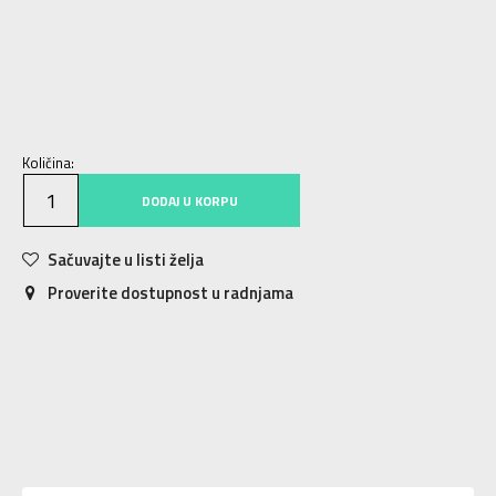
S
S
M
M
L
L
XL
XL
2XL
2XL
3XL
3XL
Količina:
DODAJ U KORPU
Sačuvajte u listi želja
Proverite dostupnost u radnjama
Karakteristika
Vrednost
Kategorija
Dukserica