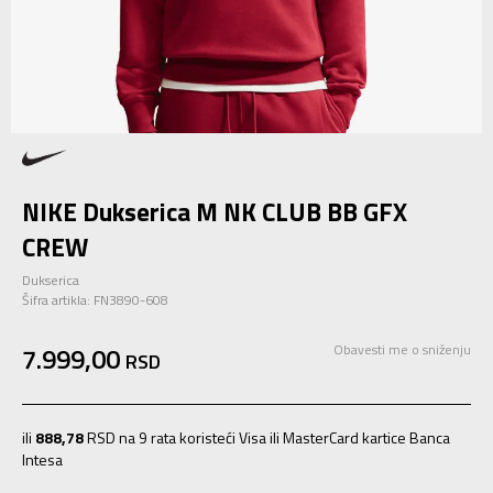
NIKE Dukserica M NK CLUB BB GFX
CREW
Dukserica
Šifra artikla:
FN3890-608
7.999,00
Obavesti me o sniženju
RSD
ili
888,78
RSD na 9 rata koristeći Visa ili MasterCard kartice Banca
Intesa