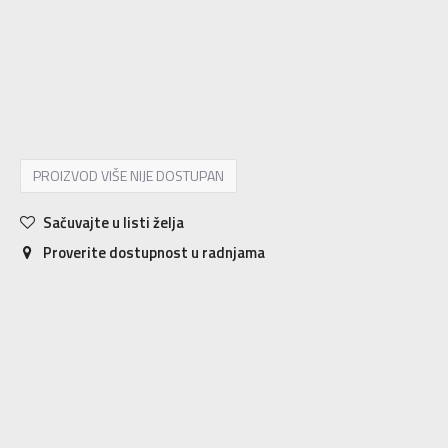
XS
XS
S
S
M
M
L
L
XL
XL
2XL
2XL
3XL
3XL
PROIZVOD VIŠE NIJE DOSTUPAN
Sačuvajte u listi želja
Proverite dostupnost u radnjama