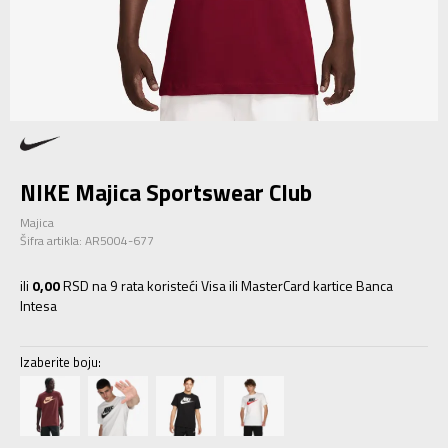
NIKE Majica Sportswear Club
Majica
Šifra artikla:
AR5004-677
ili
0,00
RSD na 9 rata koristeći Visa ili MasterCard kartice Banca
Intesa
Izaberite boju: