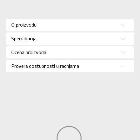
Karakteristika
Vrednost
Kategorija
Majica
O proizvodu
Pol
Za muškarce
Specifikacija
Brend
NIKE
Uzrast
Za odrasle
Ocena proizvoda
Namena
Lifestyle
Provera dostupnosti u radnjama
Boja
Crvena
Uvoznik
Sport Time
Dobavljač
Sport Time