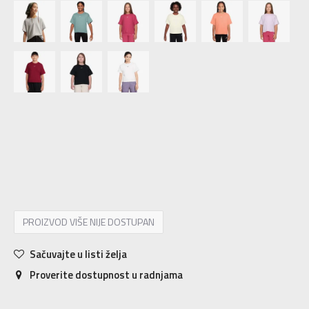
XS
7-8g.
S
9-10g.
M
11-12g.
L
12-13g.
XL
14-15g.
PROIZVOD VIŠE NIJE DOSTUPAN
Sačuvajte u listi želja
Proverite dostupnost u radnjama