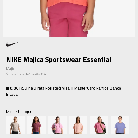
NIKE Majica Sportswear Essential
Majica
Šifra artikla:
FZ5559-814
ili
0,00
RSD na 9 rata koristeći Visa ili MasterCard kartice Banca
Intesa
Izaberite boju: