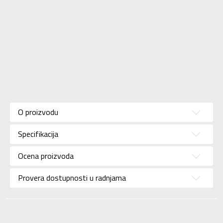
Karakteristika
Vrednost
Kategorija
Majica
O proizvodu
Pol
Za devojčice
Specifikacija
Brend
NIKE
Uzrast
Za tinejdžere
Ocena proizvoda
Namena
Lifestyle
Provera dostupnosti u radnjama
Boja
Narandžasta
Uvoznik
Sport Time
Dobavljač
Sport Time