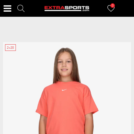
0
2=20