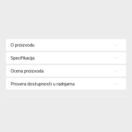
Karakteristika
Vrednost
Kategorija
Majica
O proizvodu
Pol
Za žene
Specifikacija
Brend
NIKE
Uzrast
Za odrasle
Ocena proizvoda
Namena
Lifestyle
Provera dostupnosti u radnjama
Boja
Crna
Uvoznik
Sport Time
Dobavljač
Sport Time