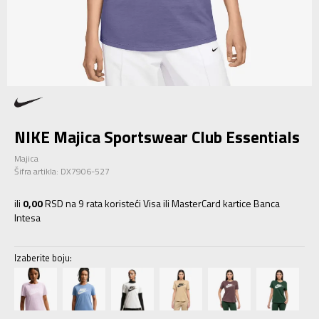
NIKE Majica Sportswear Club Essentials
Majica
Šifra artikla:
DX7906-527
ili
0,00
RSD na 9 rata koristeći Visa ili MasterCard kartice Banca
Intesa
Izaberite boju: