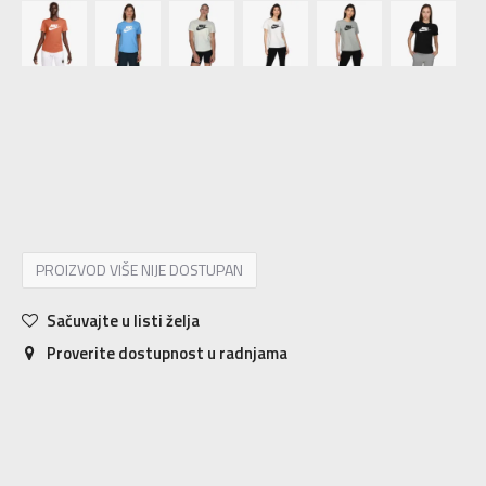
XS
XS
S
S
M
M
L
L
XL
XL
PROIZVOD VIŠE NIJE DOSTUPAN
Sačuvajte u listi želja
Proverite dostupnost u radnjama