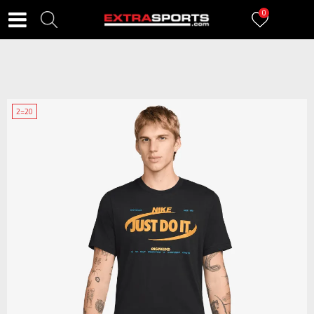
0
2=20