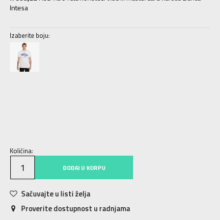
Intesa
Izaberite boju:
XS
XS
S
S
M
M
L
L
XL
XL
2XL
2XL
Količina:
DODAJ U KORPU
Sačuvajte u listi želja
Proverite dostupnost u radnjama