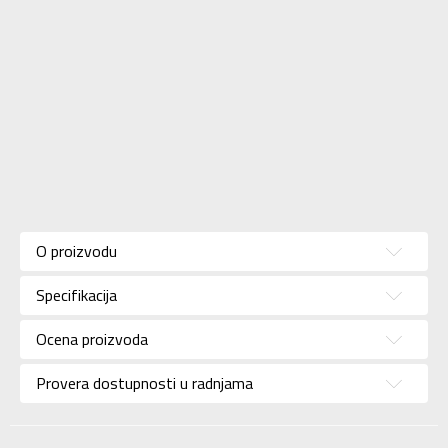
Karakteristika
Vrednost
Kategorija
Majica
O proizvodu
Pol
Za muškarce
Specifikacija
Brend
NIKE
Uzrast
Za odrasle
Ocena proizvoda
Namena
Lifestyle
Provera dostupnosti u radnjama
Boja
Crna
Uvoznik
Sport Time