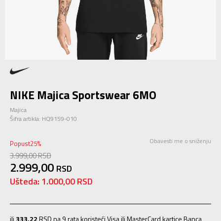
NIKE Majica Sportswear 6MO
Majica
Šifra artikla:
HQ9159-010
Obavesti me o sniženju
Popust
25
%
3.999,00
RSD
2.999,00
RSD
Ušteda:
1.000,00
RSD
ili
333,22
RSD na 9 rata koristeći Visa ili MasterCard kartice Banca