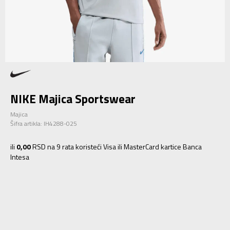
NIKE Majica Sportswear
Majica
Šifra artikla:
IH4288-025
ili
0,00
RSD na 9 rata koristeći Visa ili MasterCard kartice Banca
Intesa
S
S
M
M
L
L
XL
XL
2XL
2XL