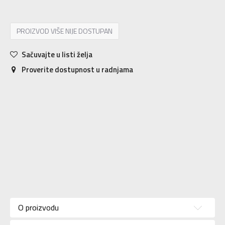
PROIZVOD VIŠE NIJE DOSTUPAN
Sačuvajte u listi želja
Proverite dostupnost u radnjama
Karakteristika
Vrednost
Kategorija
Majica
O proizvodu
Pol
Za muškarce