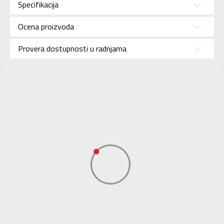
Specifikacija
Brend
NIKE
Uzrast
Za odrasle
Ocena proizvoda
Namena
Lifestyle
Provera dostupnosti u radnjama
Boja
Siva
Uvoznik
Sport Time
Dobavljač
Sport Time