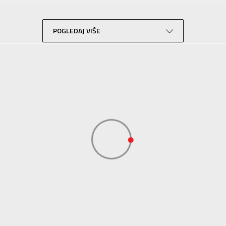
Lifestyle
Bela
POGLEDAJ VIŠE
Sport Time
Sport Time