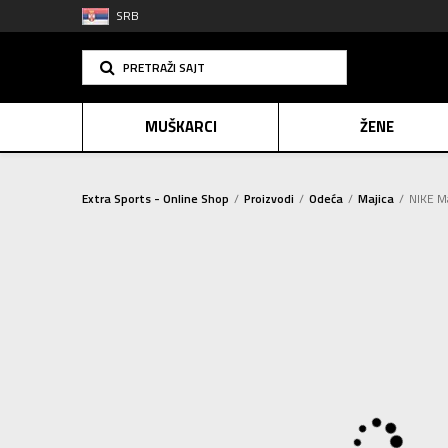
SRB
PRETRAŽI SAJT
MUŠKARCI
ŽENE
Extra Sports - Online Shop
Proizvodi
Odeća
Majica
NIKE Ma
PLAĆANJE NA R
SINDIK
E-POKLO