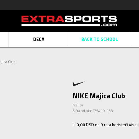
DECA
BACK TO SCHOOL
Obaveštenje o promeni naziva kompanije
Pogledaj više
jica Club
POZOVITE NAS
011 422 1430
ATE
Kreditnim karticama BANCA INTESA platite na 9 mesečnih rata bez kamat
ALNA PRODAJA
kupovina putem administrativne zabrane do 12 rata.
Pogle
N KARTICA
Nekoliko klikova do savršenog poklona za vaše najdraže
Pogl
NIKE Majica Club
Majica
Šifra artikla:
FZ5419-133
ili
0,00
RSD na 9 rata koristeći Visa 