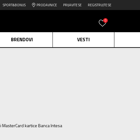
SPORT&BONUS
PRODAVNICE
PRIJAVITE SE
REGISTRUJTE SE
0
BRENDOVI
VESTI
e.
Pogledaj više
daj više
edaj više
ili MasterCard kartice Banca Intesa