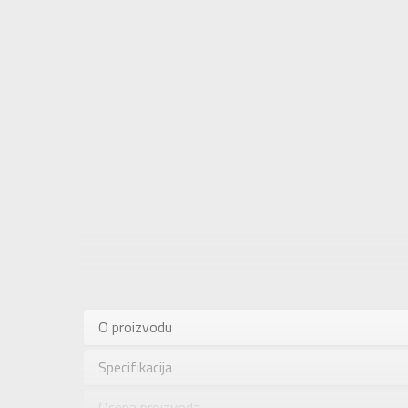
Karakteris
Kategorija
O proizvodu
Pol
Specifikacija
Brend
Uzrast
Ocena proizvoda