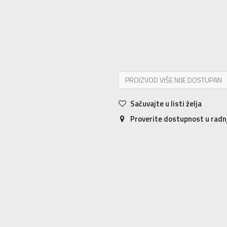
XS
XS
S
S
M
M
L
L
XL
XL
PROIZVOD VIŠE NIJE DOSTUPAN
Sačuvajte u listi želja
Proverite dostupnost u rad