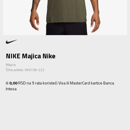
NIKE Majica Nike
Majica
Šifra artikla:
HF6139-222
ili
0,00
RSD na 9 rata koristeći Visa ili MasterCard kartice Banca
Intesa
S
S
M
M
L
L
XL
XL
2XL
2XL