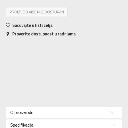
PROIZVOD VIŠE NIJE DOSTUPAN
Sačuvajte u listi želja
Proverite dostupnost u radnjama
Karakteristika
Vrednost
Kategorija
Majica
O proizvodu
Pol
Za muškarce
Specifikacija
Brend
NIKE