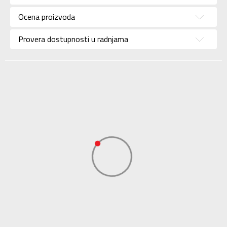
Uzrast
Za odrasle
Ocena proizvoda
Namena
Trening
Provera dostupnosti u radnjama
Boja
Zelena
Uvoznik
Sport Time
Dobavljač
Sport Time