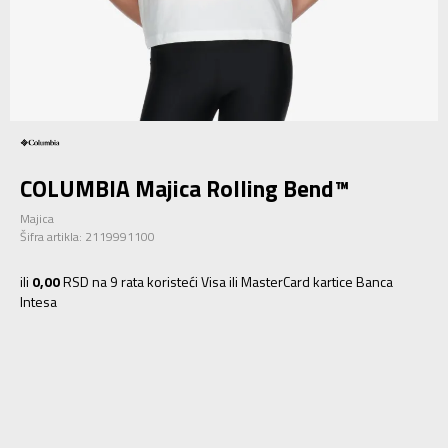
COLUMBIA Majica Rolling Bend™
Majica
Šifra artikla:
2119991100
ili
0,00
RSD na 9 rata koristeći Visa ili MasterCard kartice Banca
Intesa
XS
XS
S
S
M
M
L
L
XL
XL
2XL
2XL