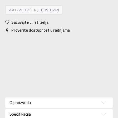
PROIZVOD VIŠE NIJE DOSTUPAN
Sačuvajte u listi želja
Proverite dostupnost u radnjama
Karakteristika
Vrednost
Kategorija
Majica
O proizvodu
Pol
Za žene
Specifikacija
Brend
COLUMBIA