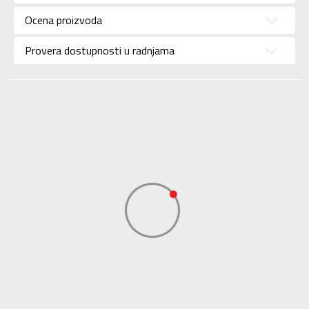
Uzrast
Za odrasle
Ocena proizvoda
Namena
Outdoor
Provera dostupnosti u radnjama
Boja
Bela
Uvoznik
Sport Vision
COLUMBIA BRANDS
Dobavljač
INTERNATIONAL Sarl