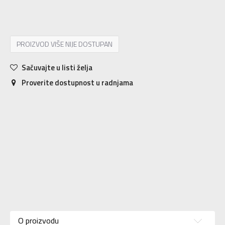
S
S
M
M
L
L
XL
XL
2XL
2XL
PROIZVOD VIŠE NIJE DOSTUPAN
Sačuvajte u listi želja
Proverite dostupnost u radnjama
Karakteristika
Vrednost
Kategorija
Majica
O proizvodu