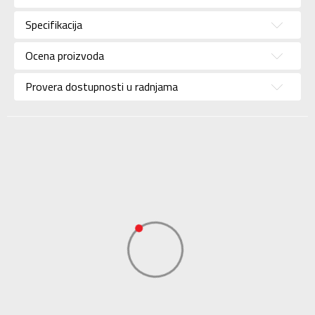
Pol
Za muškarce
Specifikacija
Brend
NIKE
Uzrast
Za odrasle
Ocena proizvoda
Namena
Fudbal
Provera dostupnosti u radnjama
Boja
Bela
Uvoznik
Sport Time
Dobavljač
Sport Time