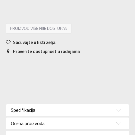
XS
XS
S
S
M
M
L
L
XL
XL
2XL
2XL
PROIZVOD VIŠE NIJE DOSTUPAN
Sačuvajte u listi želja
Proverite dostupnost u radnjama
Karakteristika
Vrednost
Kategorija
Majica
Specifikacija
Pol
Za muškarce
Ocena proizvoda
Brend
NIKE