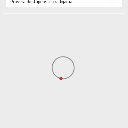
Uzrast
Za odrasle
Provera dostupnosti u radnjama
Namena
Fudbal
Boja
Bela
Uvoznik
Sport Time
Dobavljač
Sport Time