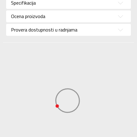
muškarce
Specifikacija
Brend
NIKE
Ocena proizvoda
Uzrast
Za odrasle
Provera dostupnosti u radnjama
Namena
Košarka
Boja
Ljubičasta
Materijal/Tehnologija
Eco
Uvoznik
Sport Time
Dobavljač
Sport Time