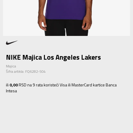
NIKE Majica Los Angeles Lakers
Majica
Šifra artikla:
FQ6282-504
ili
0,00
RSD na 9 rata koristeći Visa ili MasterCard kartice Banca
Intesa
S
S
M
M
L
L
XL
XL
2XL
2XL