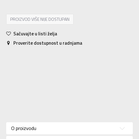
PROIZVOD VIŠE NIJE DOSTUPAN
Sačuvajte u listi želja
Proverite dostupnost u radnjama
Karakteristika
Vrednost
Kategorija
Majica
O proizvodu
Za
Pol