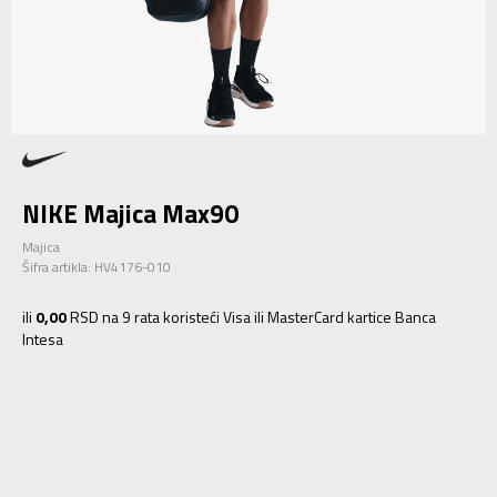
NIKE Majica Max90
Majica
Šifra artikla:
HV4176-010
ili
0,00
RSD na 9 rata koristeći Visa ili MasterCard kartice Banca
Intesa
S
S
M
M
L
L
XL
XL
2XL
2XL