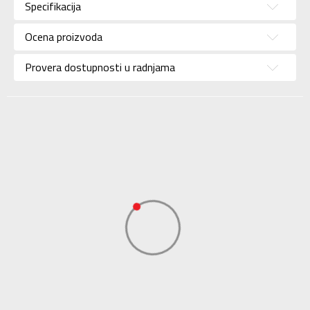
Specifikacija
Brend
NIKE
Uzrast
Za odrasle
Ocena proizvoda
Namena
Trening
Provera dostupnosti u radnjama
Boja
Crna
Uvoznik
Sport Time
Dobavljač
Sport Time