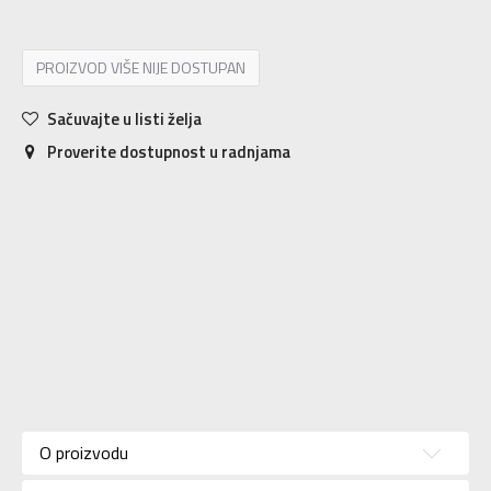
PROIZVOD VIŠE NIJE DOSTUPAN
Sačuvajte u listi želja
Proverite dostupnost u radnjama
Karakteristika
Vrednost
Kategorija
Majica
O proizvodu
Pol
Za muškarce