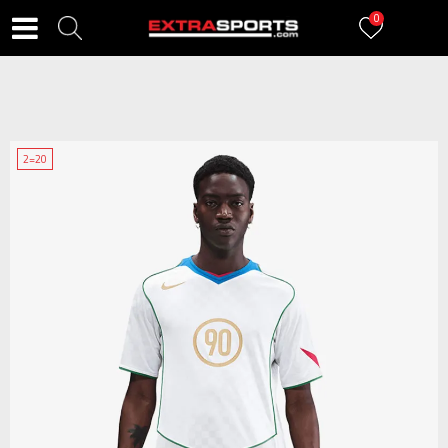
0
2=20