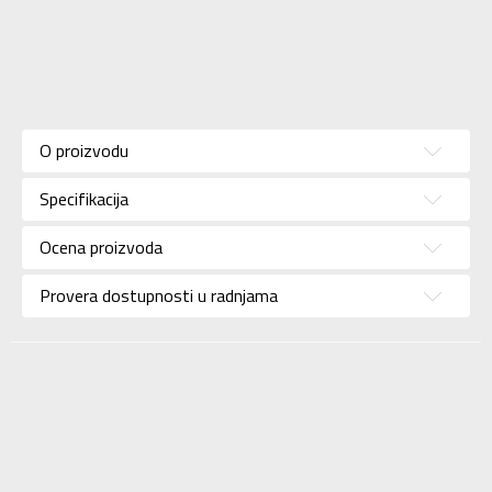
Karakteristika
Vrednost
Kategorija
Majica
O proizvodu
Pol
Za muškarce
Specifikacija
Brend
NIKE
Uzrast
Za odrasle
Ocena proizvoda
Namena
Fudbal
Provera dostupnosti u radnjama
Boja
Bela
Uvoznik
Sport Time
Dobavljač
Sport Time