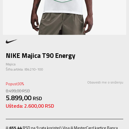
NIKE Majica T90 Energy
Majica
Šifra artikla:
IB4210-100
Obavesti me o sniženju
Popust
30
%
8.499,00
RSD
5.899,00
RSD
Ušteda:
2.600,00
RSD
ili
655,44
RSD na 9 rata koristeći Visa ili MasterCard kartice Banca