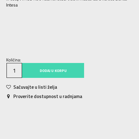
Intesa
XS
XS
S
S
M
M
L
L
XL
XL
2XL
2XL
Količina:
DODAJ U KORPU
Sačuvajte u listi želja
Proverite dostupnost u radnjama