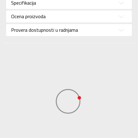
Specifikacija
Brend
NIKE
Uzrast
Za odrasle
Ocena proizvoda
Namena
Trčanje
Provera dostupnosti u radnjama
Boja
Roze
Materijal/Tehnologija
Eco
Uvoznik
Sport Time
Dobavljač
Sport Time