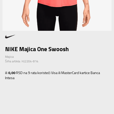
NIKE Majica One Swoosh
Majica
Šifra artikla:
HJ2204-814
ili
0,00
RSD na 9 rata koristeći Visa ili MasterCard kartice Banca
Intesa
XS
XS
S
S
M
M
L
L
XL
XL