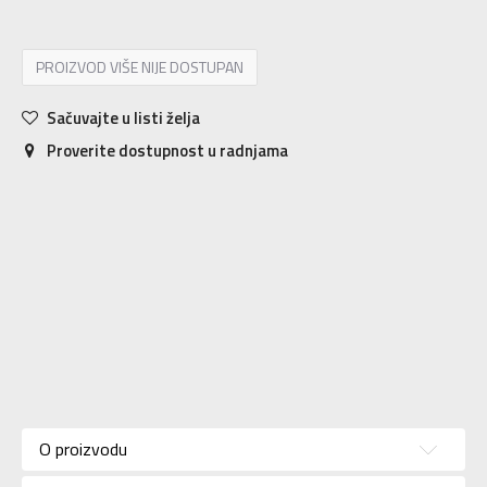
PROIZVOD VIŠE NIJE DOSTUPAN
Sačuvajte u listi želja
Proverite dostupnost u radnjama
Karakteristika
Vrednost
Kategorija
Majica
O proizvodu
Pol
Za žene