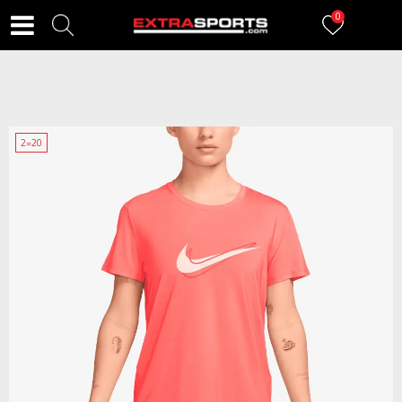
0
2=20