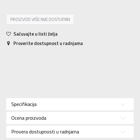
PROIZVOD VIŠE NIJE DOSTUPAN
Sačuvajte u listi želja
Proverite dostupnost u radnjama
Karakteristika
Vrednost
Kategorija
Majica
Specifikacija
Pol
Za muškarce
Ocena proizvoda
Brend
NIKE
Uzrast
Za odrasle
Provera dostupnosti u radnjama