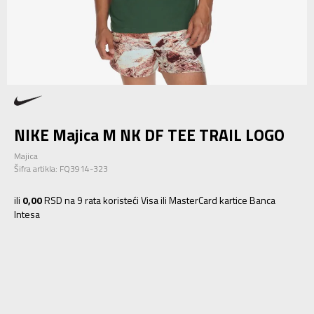
NIKE Majica M NK DF TEE TRAIL LOGO
Majica
Šifra artikla:
FQ3914-323
ili
0,00
RSD na 9 rata koristeći Visa ili MasterCard kartice Banca
Intesa
S
S
M
M
L
L
XL
XL
2XL
2XL