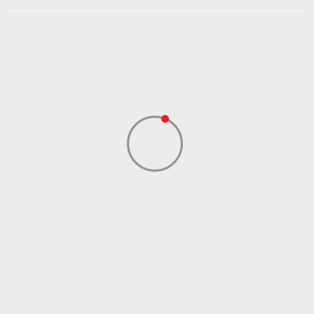
Namena
Trčanje
Boja
Zelena
Uvoznik
Sport Time
Dobavljač
Sport Time