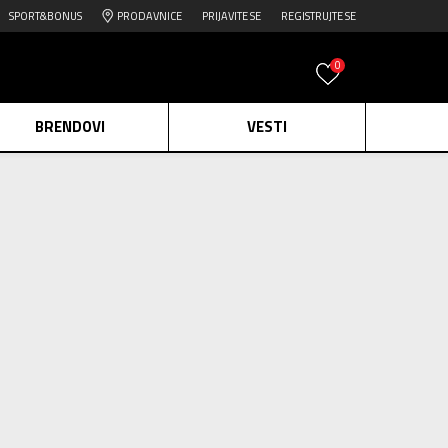
SPORT&BONUS
PRODAVNICE
PRIJAVITE SE
REGISTRUJTE SE
0
BRENDOVI
VESTI
e.
Pogledaj više
336
proizvoda
daj više
an žene
Obriši sve
edaj više
 naručite omiljene modele po super cenama.