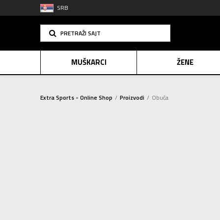
SRB
PRETRAŽI SAJT
MUŠKARCI
ŽENE
Extra Sports - Online Shop
Proizvodi
Obuća
PLAĆANJE NA R
PATIKE
(250)
SINDIK
Sortiraj
PAPUČE I SANDALE
(86)
E-POKLO
Resetujte filtere
do
-
50% NA
POL
Za žene (336)
BREND