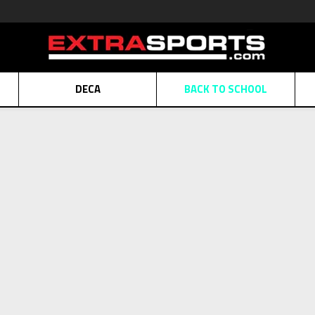
DECA
BACK TO SCHOOL
Obaveštenje o promeni naziva kompanije
Pogledaj više
POZOVITE NAS
011 422 1430
ATE
Kreditnim karticama BANCA INTESA platite na 9 mesečnih rata bez kamat
ALNA PRODAJA
kupovina putem administrativne zabrane do 12 rata.
Pogle
Lista: Extra rođend
N KARTICA
Nekoliko klikova do savršenog poklona za vaše najdraže
Pogl
 SVE, osim na obeleženo.
, samo do
15. juna
– istražite ponudu za žene i