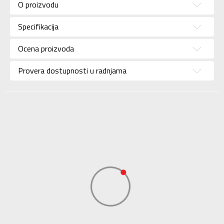
O proizvodu
Pol
Za devojčice
Specifikacija
Brend
NIKE
Uzrast
Za tinejdžere
Ocena proizvoda
Namena
Lifestyle
Provera dostupnosti u radnjama
Boja
Žuta
Uvoznik
Sport Time
Dobavljač
Sport Time