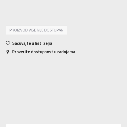
4Y
36
23
5Y
37.5
23.5
6Y
38.5
24
7Y
40
25
PROIZVOD VIŠE NIJE DOSTUPAN
Sačuvajte u listi želja
Proverite dostupnost u radnjama
Karakteristika
Vrednost
Kategorija
Papuče