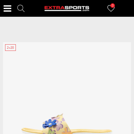
0
2=20