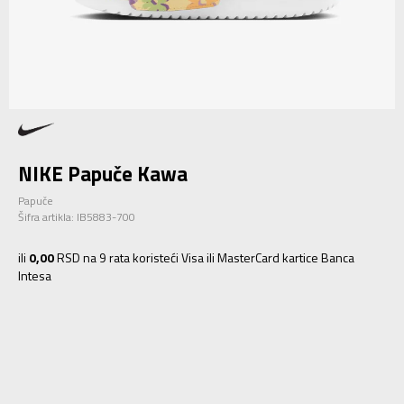
NIKE Papuče Kawa
Papuče
Šifra artikla:
IB5883-700
ili
0,00
RSD na 9 rata koristeći Visa ili MasterCard kartice Banca
Intesa
11C
28
17
12C
29.5
18
13C
31
19
1Y
32
20
2Y
33.5
21
3Y
35
22