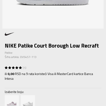
NIKE Patike Court Borough Low Recraft
Patike
Šifra artikla:
DV5457-113
1
ili
0,00
RSD na 9 rata koristeći Visa ili MasterCard kartice Banca
Intesa
Izaberite boju: