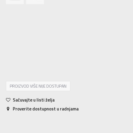
10.5C
27.5
16.5
11C
28
17
11.5C
28.5
17.5
12C
29.5
18
12.5C
30
18.5
13C
31
19
13.5C
31.5
19.5
1Y
32
20
1.5Y
33
20.5
2Y
33.5
21
2.5Y
34
21.5
3Y
35
22
PROIZVOD VIŠE NIJE DOSTUPAN
Sačuvajte u listi želja
Proverite dostupnost u radnjama