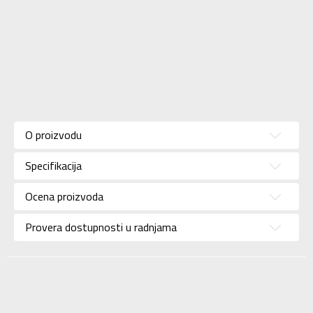
Karakteristika
Vrednost
Kategorija
Patike
O proizvodu
Pol
Za devojčice
Specifikacija
Brend
NIKE
Uzrast
Za decu
Ocena proizvoda
Namena
Lifestyle
Provera dostupnosti u radnjama
Boja
Bela
Uvoznik
Sport Time
Dobavljač
Sport Time