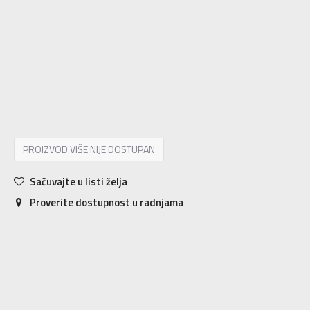
7.5
40.5
24.6-25.1
8
41
25.1-25.7
8.5
41.5
25.7-25.9
9
42
25.9-26.4
9.5
42.5
26.4-26.9
10
43
26.9-27.2
10.5
43.5
27.2-27.7
11
44
27.7-28.2
11.5
44.5
28.2-28.4
12
45
28.4-29
13
46
29.5-29.7
14
47
29.7-30.7
PROIZVOD VIŠE NIJE DOSTUPAN
Sačuvajte u listi želja
Proverite dostupnost u radnjama